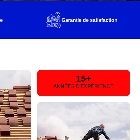
le
Garantie de satisfaction
15+
ANNÉES D'EXPÉRIENCE