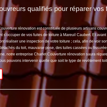
ouvreurs qualifiés pour réparer vos 
Couverture rénovation est constituée de plusieurs artisans couv
t s’occuper de vos fuites de toiture à Mareuil Caubert. Et avant
nt réaliser une inspection de votre toiture ; cela, afin de voir son 
us détachés du toit, mauvaise pose, des tuiles cassées ou fissuré
e, notre entreprise Charlet Couverture rénovation saura réparer 
Nous pouvons intervenir quelle que soit le type de revêtement to