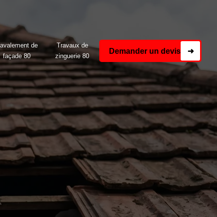
avalement de
Travaux de
Demander un devis
➜
façade 80
zinguerie 80