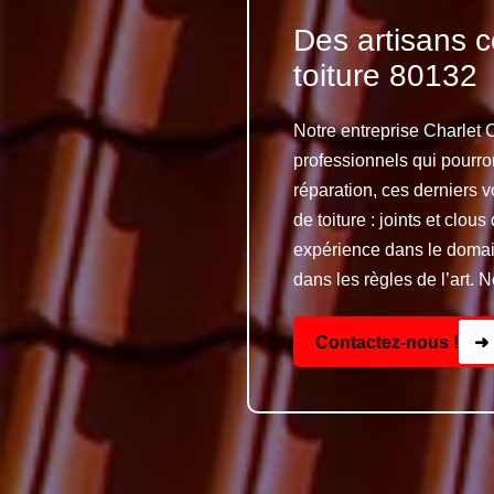
Des artisans c
toiture 80132
Notre entreprise Charlet 
professionnels qui pourron
réparation, ces derniers vo
de toiture : joints et clo
expérience dans le domain
dans les règles de l’art. 
Contactez-nous !
➜