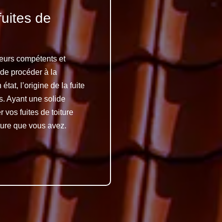
fuites de
reurs compétents et
 de procéder à la
état, l’origine de la fuite
es. Ayant une solide
vos fuites de toiture
iture que vous avez.