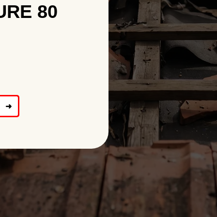
URE 80
➜